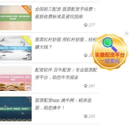
全国前三配资 股票配资手续费：
最新收费标准及避坑指南
277
股票杠杆炒股 用杠杆炒股，轻松
赚大钱？
262
配资软件 百牛配资：专业股票配
资平台，助您牛市掘金
241
股票配资app 擒牛网：精准选
股，助您擒牛！
235