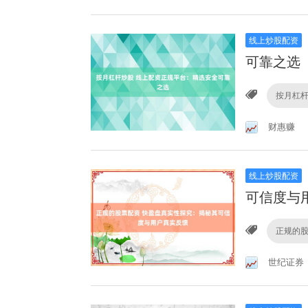
线上炒股配资
可靠之选
按月杠
财惠赚
线上炒股配资
可信度与
正规的
世纪证券