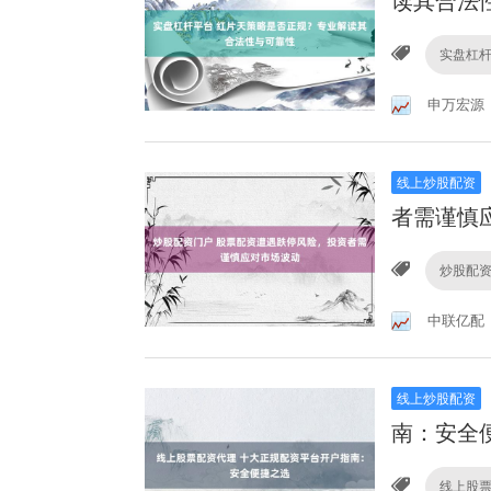
读其合法
实盘杠
申万宏源
线上炒股配资
者需谨慎
炒股配
中联亿配
线上炒股配资
南：安全
线上股