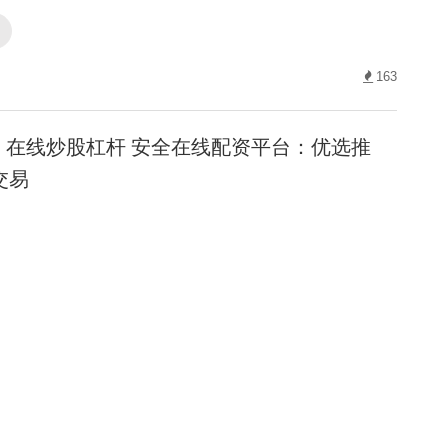
163
在线炒股杠杆 安全在线配资平台：优选推
交易
股杠杆
153
杠杆配资官网 线下股票配资平台：稳健投
掘金股市！
资官网