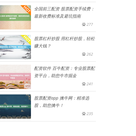
全国前三配资 股票配资手续费：
最新收费标准及避坑指南
277
股票杠杆炒股 用杠杆炒股，轻松
赚大钱？
262
配资软件 百牛配资：专业股票配
资平台，助您牛市掘金
241
股票配资app 擒牛网：精准选
股，助您擒牛！
235