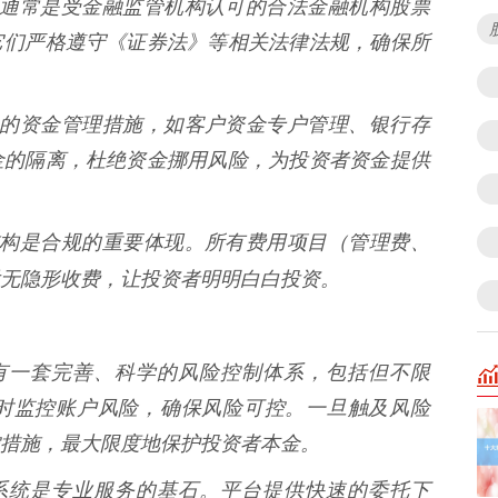
资平台通常是受金融监管机构认可的合法金融机构股票
它们严格遵守《证券法》等相关法律法规，确保所
取严格的资金管理措施，如客户资金专户管理、银行存
金的隔离，杜绝资金挪用风险，为投资者资金提供
费率结构是合规的重要体现。所有费用项目（管理费、
无隐形收费，让投资者明明白白投资。
台拥有一套完善、科学的风险控制体系，包括但不限
时监控账户风险，确保风险可控。一旦触及风险
措施，最大限度地保护投资者本金。
交易系统是专业服务的基石。平台提供快速的委托下