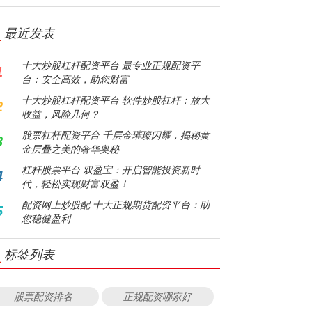
最近发表
十大炒股杠杆配资平台 最专业正规配资平
1
台：安全高效，助您财富
十大炒股杠杆配资平台 软件炒股杠杆：放大
2
收益，风险几何？
股票杠杆配资平台 千层金璀璨闪耀，揭秘黄
3
金层叠之美的奢华奥秘
杠杆股票平台 双盈宝：开启智能投资新时
4
代，轻松实现财富双盈！
配资网上炒股配 十大正规期货配资平台：助
5
您稳健盈利
标签列表
股票配资排名
正规配资哪家好