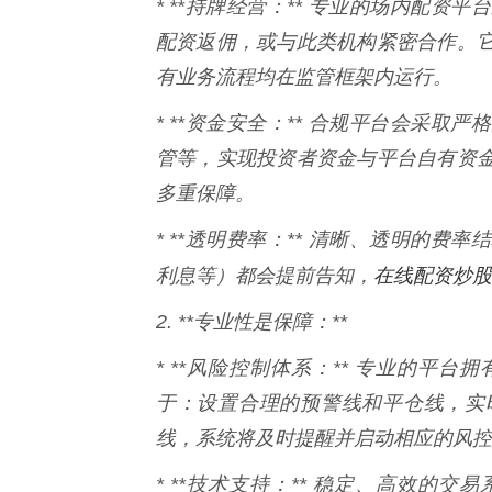
* **持牌经营：** 专业的场内配
配资返佣，或与此类机构紧密合作。
有业务流程均在监管框架内运行。
* **资金安全：** 合规平台会采
管等，实现投资者资金与平台自有资
多重保障。
* **透明费率：** 清晰、透明的
在线配资炒股
利息等）都会提前告知，
2. **专业性是保障：**
* **风险控制体系：** 专业的平
于：设置合理的预警线和平仓线，实
线，系统将及时提醒并启动相应的风控
* **技术支持：** 稳定、高效的