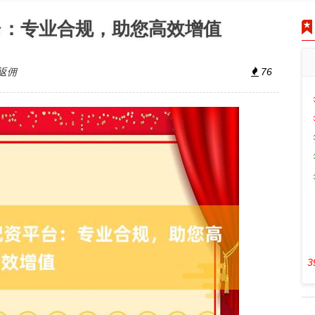
台：专业合规，助您高效增值
返佣
76
3