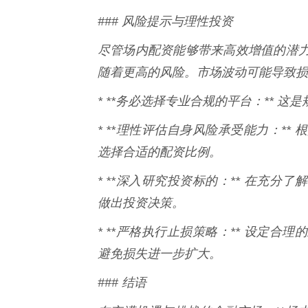
### 风险提示与理性投资
尽管场内配资能够带来高效增值的潜
随着更高的风险。市场波动可能导致损
* **务必选择专业合规的平台：** 
* **理性评估自身风险承受能力：*
选择合适的配资比例。
* **深入研究投资标的：** 在充
做出投资决策。
* **严格执行止损策略：** 设定
避免损失进一步扩大。
### 结语