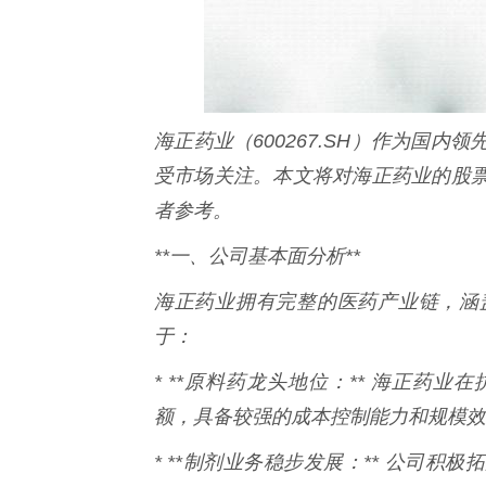
海正药业（600267.SH）作为国
受市场关注。本文将对海正药业的股
者参考。
**一、公司基本面分析**
海正药业拥有完整的医药产业链，涵
于：
* **原料药龙头地位：** 海正药
额，具备较强的成本控制能力和规模效
* **制剂业务稳步发展：** 公司