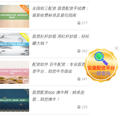
全国前三配资 股票配资手续费：
最新收费标准及避坑指南
277
股票杠杆炒股 用杠杆炒股，轻松
赚大钱？
262
配资软件 百牛配资：专业股票配
资平台，助您牛市掘金
241
股票配资app 擒牛网：精准选
股，助您擒牛！
235