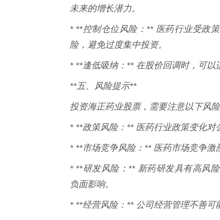
未来的增长潜力。
* **控制仓位风险：** 医药行业
险，避免过度集中投资。
* **逢低吸纳：** 在股价回调时，
**五、风险提示**
投资海正药业股票，需要注意以下风险
* **政策风险：** 医药行业政策变
* **市场竞争风险：** 医药市场竞
* **研发风险：** 新药研发具有
负面影响。
* **经营风险：** 公司经营管理不善