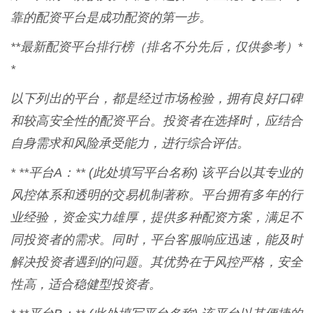
靠的配资平台是成功配资的第一步。
**最新配资平台排行榜（排名不分先后，仅供参考）*
*
以下列出的平台，都是经过市场检验，拥有良好口碑
和较高安全性的配资平台。投资者在选择时，应结合
自身需求和风险承受能力，进行综合评估。
* **平台A：** (此处填写平台名称) 该平台以其专业的
风控体系和透明的交易机制著称。平台拥有多年的行
业经验，资金实力雄厚，提供多种配资方案，满足不
同投资者的需求。同时，平台客服响应迅速，能及时
解决投资者遇到的问题。其优势在于风控严格，安全
性高，适合稳健型投资者。