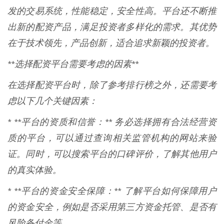
发的交易系统，性能稳定，安全性高。平台还不断推
出新的配资产品，满足投资者多样化的需求。其优势
在于技术领先，产品创新，适合追求新颖的投资者。
**选择配资平台需要考虑的因素**
在选择配资平台时，除了参考排行榜之外，还需要考
虑以下几个关键因素：
* **平台的资质和信誉：** 务必选择拥有合法经营资
质的平台，可以通过查询相关监管机构的网站来验
证。同时，可以搜索平台的口碑评价，了解其他用户
的真实体验。
* **平台的资金安全保障：** 了解平台如何保障用户
的资金安全，例如是否采用第三方资金托管、是否有
风险备付金等。