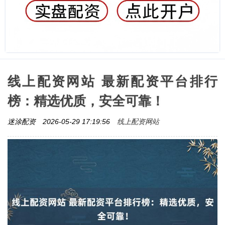
线上配资网站 最新配资平台排行
榜：精选优质，安全可靠！
线上配资网站
迷涂配资
2026-05-29 17:19:56