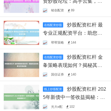
资炒股论坛：高手云集，助
你盈利！
铭创配资
89
炒股配资杠杆 最
在线配资炒股
专业正规配资平台：助您财
富增值，安全可靠！
帮帮策略
144
炒股配资杠杆 金
在线配资炒股
夆策略表现如何？揭秘其实
际效果与市场反响
国信证券
140
炒股配资杠杆 202
线上炒股配资
5年新债中一签收益揭秘：投
资者能赚多少？
光大e配
102