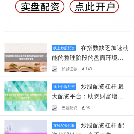
在指数缺乏加速动
线上炒股配资
能的整理阶段的盘面环境
中，51配资网的估值锚
长城证券
140
炒股配资杠杆 最
线上炒股配资
大配资平台：助您财富增
值，实现投资梦想！
巴题配资
96
炒股配资杠杆 配
在线配资炒股