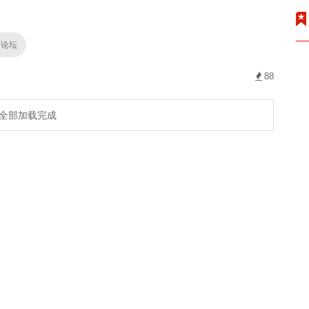
！
资论坛
88
全部加载完成