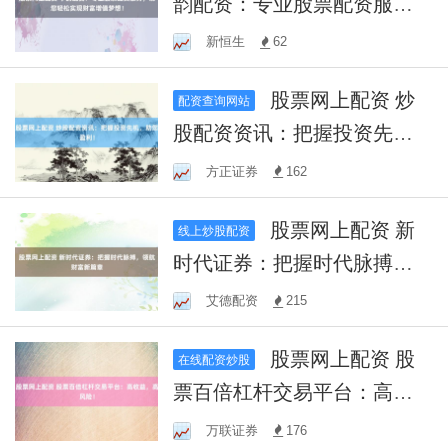
韵配资：专业股票配资服
务，助您轻松实现财富增值
新恒生
62
梦想！
股票网上配资 炒
配资查询网站
股配资资讯：把握投资先
机，助您盈利！
方正证券
162
股票网上配资 新
线上炒股配资
时代证券：把握时代脉搏，
领航财富新篇章
艾德配资
215
股票网上配资 股
在线配资炒股
票百倍杠杆交易平台：高收
益，高风险！
万联证券
176