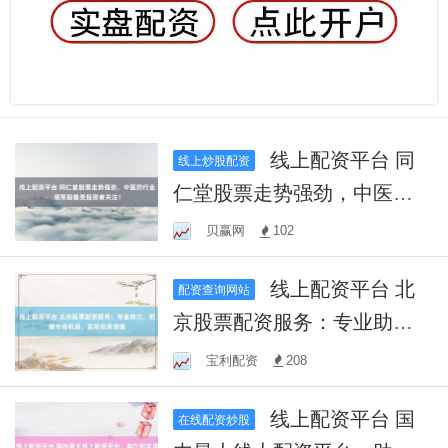
线上配资平台 同
线上炒股配资
仁堂股票走势强劲，中医药
行业领军股备受投资者关
贝赢网
102
注！
线上配资平台 北
配资查询网站
京股票配资服务：专业助
力，把握市场机遇，实现投
宝利配资
208
资增值
线上配资平台 国
在线配资炒股