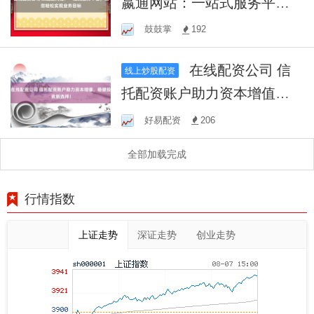
嬴通网站：一站式服务平
台，助您轻松实现业务目标
鼓鼓掌
192
在线配资公司 信
线上炒股配资
托配资账户助力资本增值，
稳健投资新选择！
好易配资
206
全部加载完成
行情指数
上证走势
深证走势
创业走势